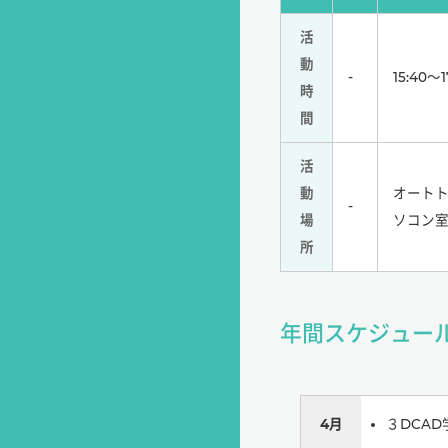
活
動
-
15:40～1
時
間
活
動
オート
-
場
ソコン
所
年間スケジュー
4月
３DCAD