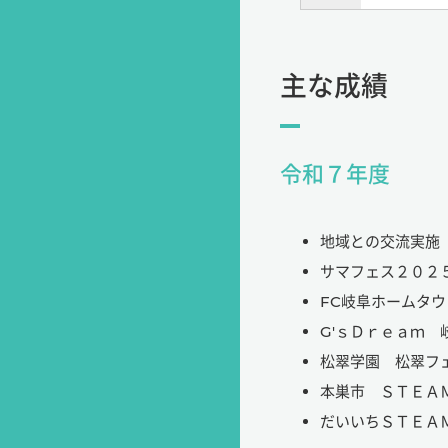
主な成績
令和７年度
地域との交流実施
サマフェス２０２
FC岐阜ホームタ
G'ｓＤｒｅａｍ
松翠学園 松翠フ
本巣市 ＳＴＥＡ
だいいちＳＴＥＡ