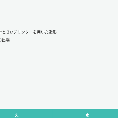
設計と３Dプリンターを用いた造形
の出場
火
水