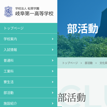
部活動
トップぺージ
学校について
募集要項
普通科 トップページ
工業科 トップページ
男子寮紹介
部活動一覧
教育施設
学校案内
学校長あいさつ
見学会・説明会等
カレッジコース
自動車エンジニアコース
女子寮紹介
体育系
工業科関連施設
入試情報
建学の精神・校訓
学費・奨学生制度
一般コース
生産システムコース
寮紹介動画
文化系
スポーツ関連施設
普通科
学園歌（学校紹介）
スポーツコース
情報デザインコース
寮
トップページ
部活動
文化
工業科
学校沿革
スクールライフ
スクールライフ
寮生活
施設紹介
普通科 進路実績
工業科 進路実績
部活動
部活動
制服紹介
施設紹介
国際交流