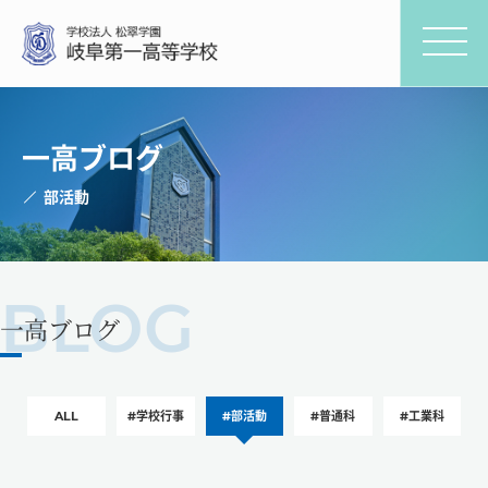
一高ブログ
部活動
一高ブログ
ALL
#学校行事
#部活動
#普通科
#工業科