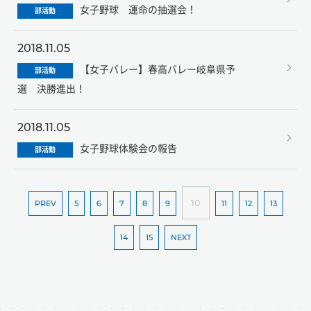
女子野球 運命の抽選会！
部活動
2018.11.05
【女子バレー】春高バレー岐阜県予
部活動
選 決勝進出！
2018.11.05
女子野球体験会の報告
部活動
10
PREV
5
6
7
8
9
11
12
13
14
15
NEXT