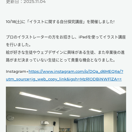
更新日：2025.11.04
10/18(土)に「イラストに関する自分探究講座」を開催しました!
プロのイラストレーターの方をお招きし、iPadを使ってイラスト講座
を行いました。
絵が好きな生徒やウェブデザインに興味がある生徒、また卒業後の進
路がまだ決まっていない生徒にとって貴重な機会となりました。
Instagram→
https://www.instagram.com/p/DQa_d6MEQXe/?
utm_source=ig_web_copy_link&igsh=MzRlODBiNWFlZA==