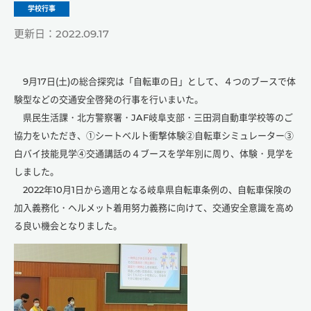
学校行事
更新日：2022.09.17
9月17日(土)の総合探究は「自転車の日」として、４つのブースで体
験型などの交通安全啓発の行事を行いまいた。
県民生活課・北方警察署・JAF岐阜支部・三田洞自動車学校等のご
協力をいただき、①シートベルト衝撃体験②自転車シミュレーター③
白バイ技能見学④交通講話の４ブースを学年別に周り、体験・見学を
しました。
2022年10月1日から適用となる岐阜県自転車条例の、自転車保険の
加入義務化・ヘルメット着用努力義務に向けて、交通安全意識を高め
る良い機会となりました。